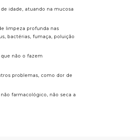
s de idade, atuando na mucosa
de limpeza profunda nas
us
, bactérias, fumaça, poluição
s que não o fazem
utros problemas, como dor de
não farmacológico, não seca a